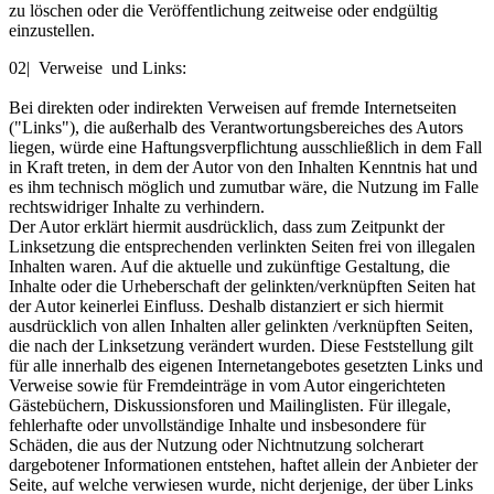
zu löschen oder die Veröffentlichung zeitweise oder endgültig
einzustellen.
02| Verweise und Links:
Bei direkten oder indirekten Verweisen auf fremde Internetseiten
("Links"), die außerhalb des Verantwortungsbereiches des Autors
liegen, würde eine Haftungsverpflichtung ausschließlich in dem Fall
in Kraft treten, in dem der Autor von den Inhalten Kenntnis hat und
es ihm technisch möglich und zumutbar wäre, die Nutzung im Falle
rechtswidriger Inhalte zu verhindern.
Der Autor erklärt hiermit ausdrücklich, dass zum Zeitpunkt der
Linksetzung die entsprechenden verlinkten Seiten frei von illegalen
Inhalten waren. Auf die aktuelle und zukünftige Gestaltung, die
Inhalte oder die Urheberschaft der gelinkten/verknüpften Seiten hat
der Autor keinerlei Einfluss. Deshalb distanziert er sich hiermit
ausdrücklich von allen Inhalten aller gelinkten /verknüpften Seiten,
die nach der Linksetzung verändert wurden. Diese Feststellung gilt
für alle innerhalb des eigenen Internetangebotes gesetzten Links und
Verweise sowie für Fremdeinträge in vom Autor eingerichteten
Gästebüchern, Diskussionsforen und Mailinglisten. Für illegale,
fehlerhafte oder unvollständige Inhalte und insbesondere für
Schäden, die aus der Nutzung oder Nichtnutzung solcherart
dargebotener Informationen entstehen, haftet allein der Anbieter der
Seite, auf welche verwiesen wurde, nicht derjenige, der über Links